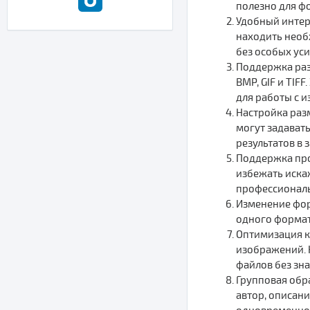
полезно для ф
Удобный интер
находить необ
без особых уси
Поддержка раз
BMP, GIF и TI
для работы с 
Настройка раз
могут задават
результатов в 
Поддержка про
избежать иска
профессиональ
Изменение фор
одного формат
Оптимизация к
изображений. 
файлов без зна
Групповая обр
автор, описан