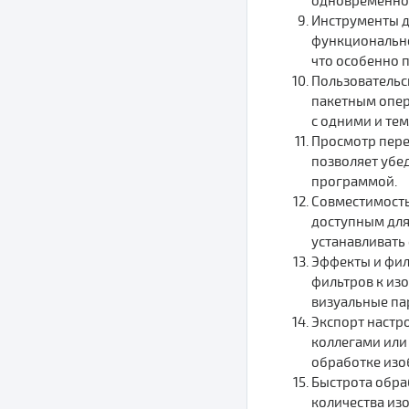
одновременно,
Инструменты д
функционально
что особенно 
Пользовательс
пакетным опер
с одними и те
Просмотр пере
позволяет убе
программой.
Совместимость
доступным для
устанавливать
Эффекты и фил
фильтров к из
визуальные па
Экспорт настро
коллегами или
обработке изо
Быстрота обра
количества из