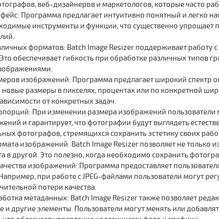
отографов, веб-дизайнеров и маркетологов, которые часто ра
фейс: Программа предлагает интуитивно понятный и легко на
ходимые инструменты и функции, что существенно упрощает п
лий.
личных форматов: Batch Image Resizer поддерживает работу с
FF. Это обеспечивает гибкость при обработке различных типов
изображениями.
меров изображений: Программа предлагает широкий спектр о
ь новые размеры в пикселях, процентах или по конкретной шир
зависимости от конкретных задач.
порций: При изменении размера изображений пользователи м
жений и гарантирует, что фотографии будут выглядеть естеств
ных фотографов, стремящихся сохранить эстетику своих рабо
мата изображений: Batch Image Resizer позволяет не только и
а в другой. Это полезно, когда необходимо сохранить фотогра
ачества изображений: Программа предоставляет пользовател
Например, при работе с JPEG-файлами пользователи могут рег
чительной потери качества.
аботка метаданных: Batch Image Resizer также позволяет реда
ие и другие элементы. Пользователи могут менять или добав