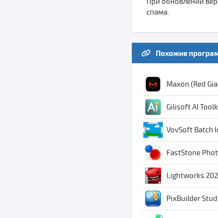
При обновлении верс
спама.
Похожие програ
Maxon (Red Gian
Gilisoft AI Tool
VovSoft Batch I
FastStone Photo
Lightworks 202
PixBuilder Studi