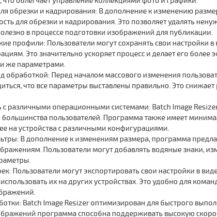
 что облегчает управление коллекциями фото и графики.
ля обрезки и кадрирования: В дополнение к изменению разм
сть для обрезки и кадрирования. Это позволяет удалять нен
полезно в процессе подготовки изображений для публикации.
кие профили: Пользователи могут сохранять свои настройки в
ациям. Это значительно ускоряет процесс и делает его более 
ми же параметрами.
д обработкой: Перед началом массового изменения пользоват
диться, что все параметры выставлены правильно. Это снижает
 с различными операционными системами: Batch Image Resizer 
 большинства пользователей. Программа также имеет минимал
 ее на устройства с различными конфигурациями.
ьтры: В дополнение к изменениям размера, программа предл
ображениям. Пользователи могут добавлять водяные знаки, изм
раметры.
ек: Пользователи могут экспортировать свои настройки в вид
 использовать их на других устройствах. Это удобно для ком
бражений.
ботки: Batch Image Resizer оптимизирован для быстрого выпо
ображений программа способна поддерживать высокую скорост