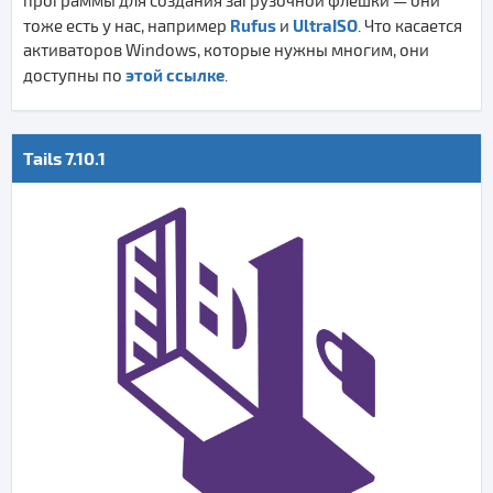
программы для создания загрузочной флешки — они
Rufus
UltraISO
тоже есть у нас, например
и
. Что касается
активаторов Windows, которые нужны многим, они
этой ссылке
доступны по
.
Tails 7.10.1