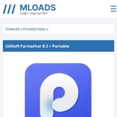
☰
Главная
»
Конвертеры
»
GiliSoft Formathor 8.5 + Portable