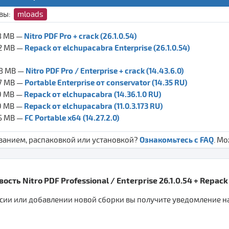
ивы:
mloads
Nitro PDF Pro + crack (26.1.0.54)
,8 MB —
Repack от elchupacabra Enterprise (26.1.0.54)
,2 MB —
Nitro PDF Pro / Enterprise + crack (14.43.6.0)
,8 MB —
Portable Enterprise от conservator (14.35 RU)
,7 MB —
Repack от elchupacabra (14.36.1.0 RU)
,9 MB —
Repack от elchupacabra (11.0.3.173 RU)
,9 MB —
FC Portable x64 (14.27.2.0)
,5 MB —
Ознакомьтесь с FAQ
ванием, распаковкой или установкой?
. М
сть Nitro PDF Professional / Enterprise 26.1.0.54 + Repack
ии или добавлении новой сборки вы получите уведомление на 