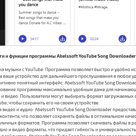
и и функции программы Abelssoft YouTube Song Downloader
зка музыки с YouTube: Программа позволяет быстро и удобно и
на ваше устройство для дальнейшего прослушивания в любое у
уитивно понятный интерфейс: Abelssoft YouTube Song Downlo
зование программы максимально удобным даже для начинающ
 и видео: Пользователи могут выбирать формат загружаемых фа
ube, чтобы сохранить его на своем устройстве.
а видео и аудио: Abelssoft YouTube Song Downloader предоста
контента, что позволяет сохранять файлы в оптимальном каче
личных форматов: Программа позволяет скачивать файлы в ра
ио и видео форматы, что придает гибкость и универсальность 