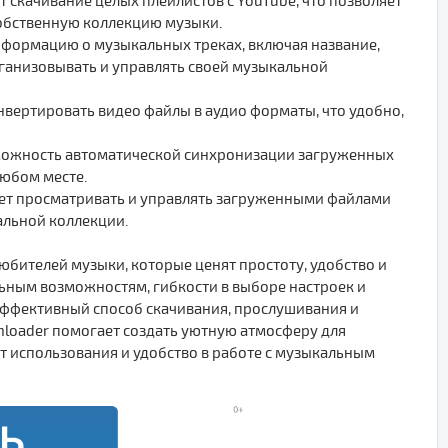
 скачивание целых плейлистов с YouTube, что позволяет
обственную коллекцию музыки.
формацию о музыкальных треках, включая название,
рганизовывать и управлять своей музыкальной
онвертировать видео файлы в аудио форматы, что удобно,
можность автоматической синхронизации загруженных
любом месте.
ляет просматривать и управлять загруженными файлами
альной коллекции.
юбителей музыки, которые ценят простоту, удобство и
льным возможностям, гибкости в выборе настроек и
эффективный способ скачивания, прослушивания и
nloader помогает создать уютную атмосферу для
т использования и удобство в работе с музыкальным