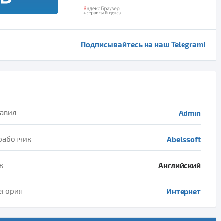
Подписывайтесь на наш Telegram!
авил
Admin
работчик
Abelssoft
к
Английский
егория
Интернет