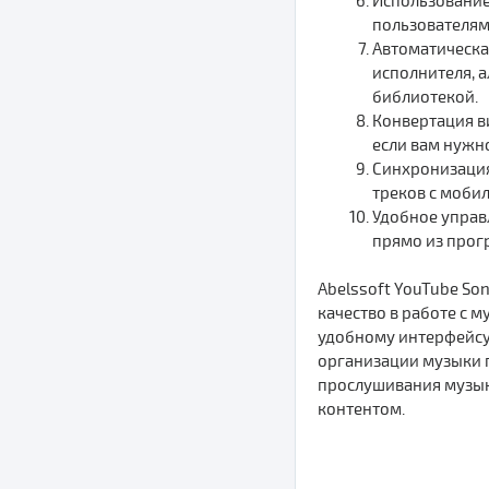
Использование
пользователям
Автоматическа
исполнителя, 
библиотекой.
Конвертация ви
если вам нужн
Синхронизация
треков с мобил
Удобное управ
прямо из прог
Abelssoft YouTube So
качество в работе с 
удобному интерфейсу
организации музыки п
прослушивания музыки
контентом.