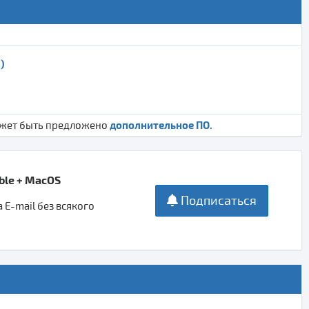
)
дополнительное ПО.
ожет быть предложено
able + MacOS
Подписаться
E-mail без всякого