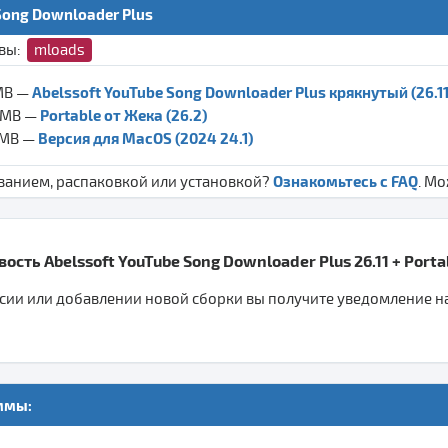
Song Downloader Plus
ивы:
mloads
Abelssoft YouTube Song Downloader Plus крякнутый (26.11
 MB —
Portable от Жека (26.2)
7 MB —
Версия для MacOS (2024 24.1)
 MB —
Ознакомьтесь с FAQ
ванием, распаковкой или установкой?
. М
ость Abelssoft YouTube Song Downloader Plus 26.11 + Port
ии или добавлении новой сборки вы получите уведомление на 
ммы: