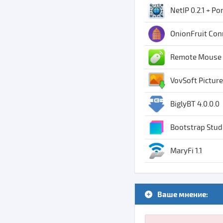
NetIP 0.2.1 + Po
OnionFruit Con
Remote Mouse 
VovSoft Pictur
BiglyBT 4.0.0.0
Bootstrap Studi
MaryFi 1.1
Ваше мнение: