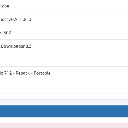
rtabe
nect 2024.1104.0
4.602
e Downloader 3.2
o 7.1.2 + Repack + Portable