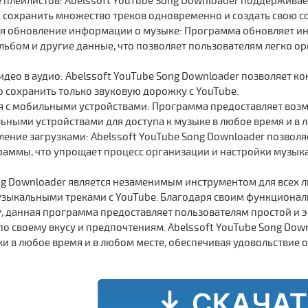
 плейлистов: Abelssoft YouTube Song Downloader поддерживает
 сохранить множество треков одновременно и создать свою с
я обновление информации о музыке: Программа обновляет ин
альбом и другие данные, что позволяет пользователям легко о
део в аудио: Abelssoft YouTube Song Downloader позволяет к
о сохранить только звуковую дорожку с YouTube.
 с мобильными устройствами: Программа предоставляет воз
ьными устройствами для доступа к музыке в любое время и в 
ление загрузками: Abelssoft YouTube Song Downloader позво
раммы, что упрощает процесс организации и настройки музык
ng Downloader является незаменимым инструментом для всех л
музыкальными треками с YouTube. Благодаря своим функциона
, данная программа предоставляет пользователям простой и 
о своему вкусу и предпочтениям. Abelssoft YouTube Song Dow
 в любое время и в любом месте, обеспечивая удовольствие о