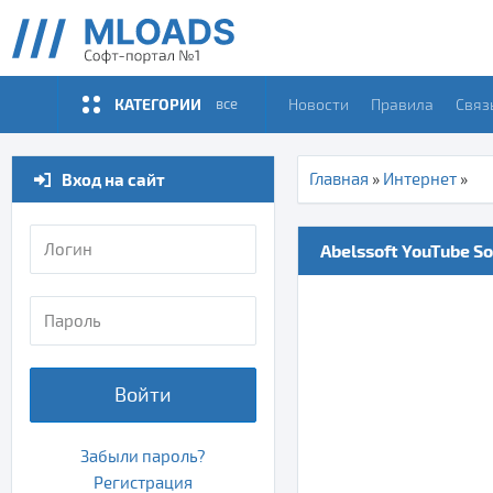
КАТЕГОРИИ
Новости
Правила
Связ
все
Вход на сайт
Главная
»
Интернет
»
Abelssoft YouTube So
Войти
Забыли пароль?
Регистрация