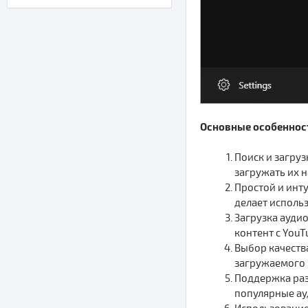
Основные особенност
Поиск и загру
загружать их 
Простой и инт
делает исполь
Загрузка аудио
контент с YouT
Выбор качеств
загружаемого 
Поддержка раз
популярные ауд