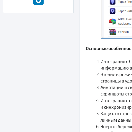
Основные особенност
Интеграция с C
информацию в 
Чтение в режи
страницы в уд
Аннотации и ск
скриншоты стр
Интеграция с о
и синхронизир
Защита от трек
личным данным
Энергосбереже