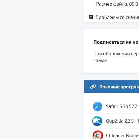
Размер файла: 85,
Проблемы со скачи
Подписаться на нов
При обновлении верс
спама.
Похожие програ
Safari 5.34.57.2
QupZilla 2.2.5 +
CCleaner Browse