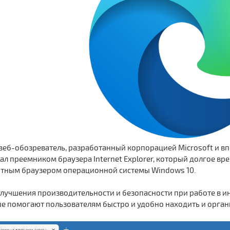
веб-обозреватель, разработанный корпорацией Microsoft и вп
стал преемником браузера Internet Explorer, который долгое в
артным браузером операционной системы Windows 10.
улучшения производительности и безопасности при работе в и
ые помогают пользователям быстро и удобно находить и орган