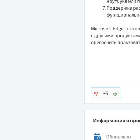
ноутбука или 
Поддержка рас
функционально
Microsoft Edge стал 
с другими продуктами
обеспечить пользоват
+5
Информация о пр
Обновлено