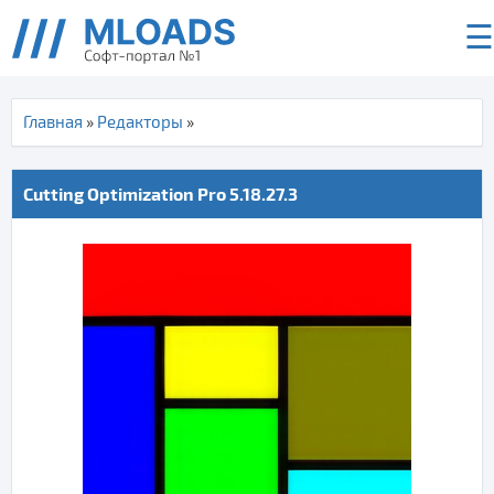
☰
Главная
»
Редакторы
»
Cutting Optimization Pro 5.18.27.3