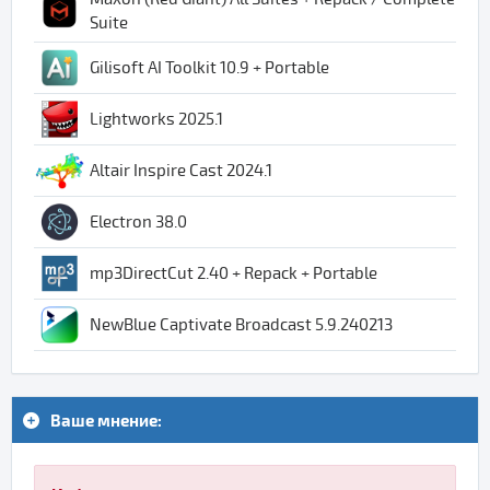
Suite
Gilisoft AI Toolkit 10.9 + Portable
Lightworks 2025.1
Altair Inspire Cast 2024.1
Electron 38.0
mp3DirectCut 2.40 + Repack + Portable
NewBlue Captivate Broadcast 5.9.240213
Ваше мнение: