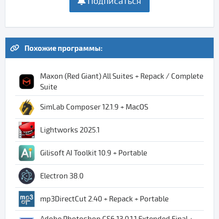
Подписаться
Похожие программы:
Maxon (Red Giant) All Suites + Repack / Complete
Suite
SimLab Composer 12.1.9 + MacOS
Lightworks 2025.1
Gilisoft AI Toolkit 10.9 + Portable
Electron 38.0
mp3DirectCut 2.40 + Repack + Portable
Adobe Photoshop CS6 13.0.1.1 Extended Final +