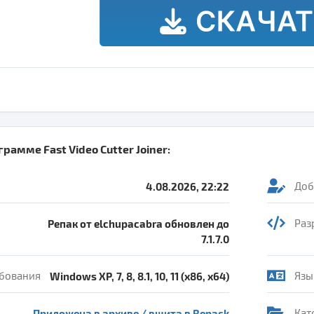
ограмме
Fast Video Cutter Joiner
:
4.08.2026, 22:22
Доб
Репак от elchupacabra обновлен до
Раз
7.1.7.0
бования
Windows XP, 7, 8, 8.1, 10, 11 (x86, x64)
Язы
Приложена в архиве / вшита в Repack
Кат