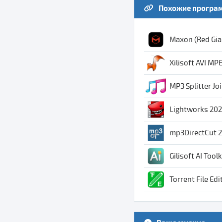
Похожие програ
Maxon (Red Gian
Xilisoft AVI MPE
MP3 Splitter Joi
Lightworks 202
mp3DirectCut 2
Gilisoft AI Tool
Torrent File Edi