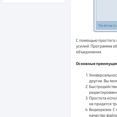
С помощью простого и
усилий. Программа о
объединения.
Основные преимуществ
Универсальнос
другие. Вы мо
Быстродействи
редактировани
Простота испо
не придется тр
Видеорезка: С
качество файл