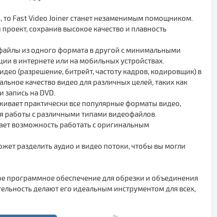
 то Fast Video Joiner станет незаменимым помощником.
проект, сохранив высокое качество и плавность
еофайлы из одного формата в другой с минимальными
ции в интернете или на мобильных устройствах.
ео (разрешение, битрейт, частоту кадров, кодировщик) в
льное качество видео для различных целей, таких как
 запись на DVD.
рживает практически все популярные форматы видео,
ля работы с различными типами видеофайлов.
дает возможность работать с оригинальным
может разделить аудио и видео потоки, чтобы вы могли
ощное программное обеспечение для обрезки и объединения
ельность делают его идеальным инструментом для всех,