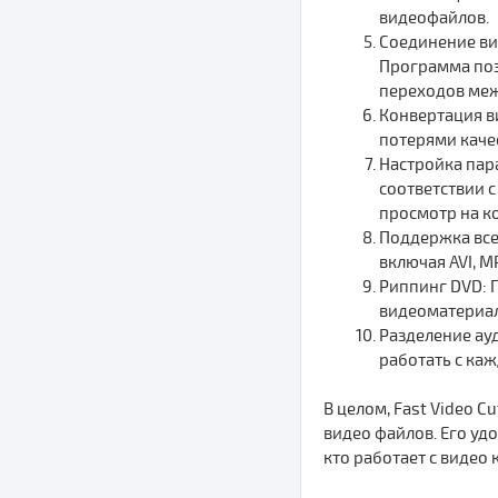
видеофайлов.
Соединение ви
Программа поз
переходов меж
Конвертация в
потерями качес
Настройка пар
соответствии 
просмотр на ко
Поддержка все
включая AVI, 
Риппинг DVD: 
видеоматериал
Разделение ауд
работать с каж
В целом, Fast Video 
видео файлов. Его уд
кто работает с видео 