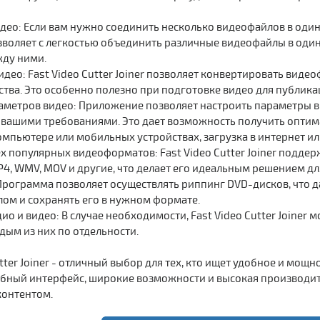
део: Если вам нужно соединить несколько видеофайлов в один,
воляет с легкостью объединить различные видеофайлы в один 
ду ними.
идео: Fast Video Cutter Joiner позволяет конвертировать вид
тва. Это особенно полезно при подготовке видео для публика
аметров видео: Приложение позволяет настроить параметры вид
с вашими требованиями. Это дает возможность получить оптима
мпьютере или мобильных устройствах, загрузка в интернет или
х популярных видеоформатов: Fast Video Cutter Joiner подде
MP4, WMV, MOV и другие, что делает его идеальным решением д
Программа позволяет осуществлять риппинг DVD-дисков, что 
ом и сохранять его в нужном формате.
ио и видео: В случае необходимости, Fast Video Cutter Joiner 
дым из них по отдельности.
Cutter Joiner - отличный выбор для тех, кто ищет удобное и м
обный интерфейс, широкие возможности и высокая производит
контентом.