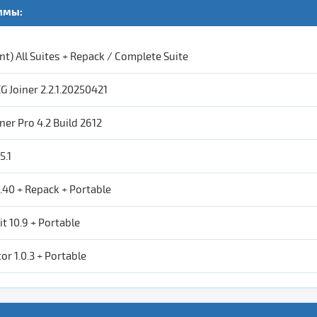
ммы:
t) All Suites + Repack / Complete Suite
G Joiner 2.2.1.20250421
ner Pro 4.2 Build 2612
5.1
.40 + Repack + Portable
kit 10.9 + Portable
tor 1.0.3 + Portable