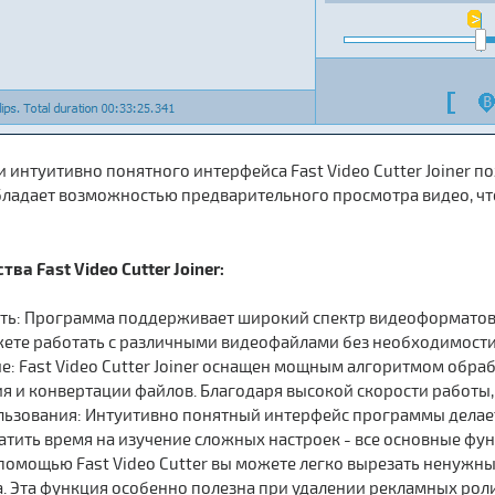
 интуитивно понятного интерфейса Fast Video Cutter Joiner п
бладает возможностью предварительного просмотра видео, чт
а Fast Video Cutter Joiner:
ть: Программа поддерживает широкий спектр видеоформатов, в
жете работать с различными видеофайлами без необходимост
е: Fast Video Cutter Joiner оснащен мощным алгоритмом обраб
я и конвертации файлов. Благодаря высокой скорости работы,
льзования: Интуитивно понятный интерфейс программы делает
атить время на изучение сложных настроек - все основные фу
 помощью Fast Video Cutter вы можете легко вырезать ненужны
а. Эта функция особенно полезна при удалении рекламных рол