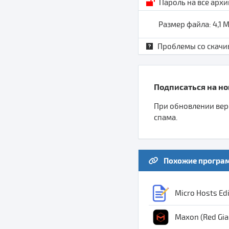
Пароль на все арх
Размер файла: 4,1 
Проблемы со скачи
Подписаться на ново
При обновлении верс
спама.
Похожие програ
Micro Hosts Edi
Maxon (Red Gian