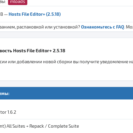
ивы:
mloads
Hosts File Editor+ (2.5.18)
MB —
Ознакомьтесь с FAQ
ванием, распаковкой или установкой?
. М
сть Hosts File Editor+ 2.5.18
ии или добавлении новой сборки вы получите уведомление на 
ммы:
tor 1.6.2
t) All Suites + Repack / Complete Suite