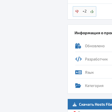
+2
Информация о пр
Обновлено
Разработчик
Язык
Категория
Скачать Hosts File