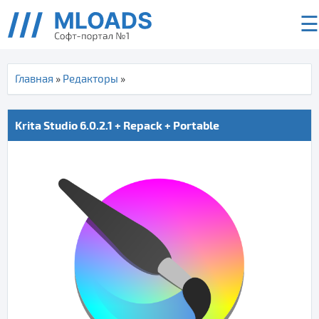
☰
Главная
»
Редакторы
»
Krita Studio 6.0.2.1 + Repack + Portable