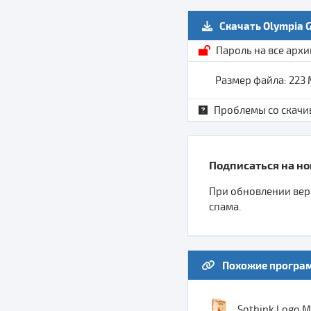
Скачать Olympia G
Пароль на все арх
Размер файла: 223
Проблемы со скачи
Подписаться на нов
При обновлении верс
спама.
Похожие програ
Sothink Logo Ma