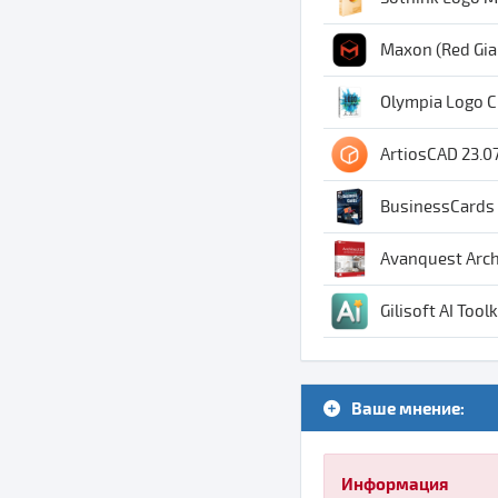
Maxon (Red Gian
Olympia Logo Cr
ArtiosCAD 23.0
BusinessCards
Avanquest Archi
Gilisoft AI Tool
Ваше мнение:
Информация