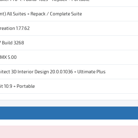
t) All Suites + Repack / Complete Suite
eation 1.7.7.62
7 Build 3268
 MX 5.00
tect 3D Interior Design 20.0.0.1036 + Ultimate Plus
kit 10.9 + Portable