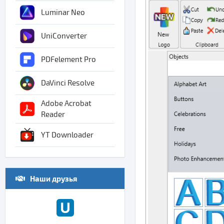
Luminar Neo
UniConverter
PDFelement Pro
DaVinci Resolve
Adobe Acrobat
Reader
YT Downloader
Наши друзья