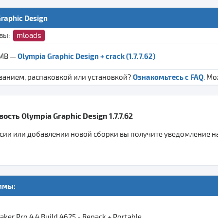
raphic Design
ивы:
mloads
Olympia Graphic Design + crack (1.7.7.62)
 MB —
Ознакомьтесь с FAQ
ванием, распаковкой или установкой?
. М
ость Olympia Graphic Design 1.7.7.62
ии или добавлении новой сборки вы получите уведомление на 
ммы:
ker Pro 4.4 Build 4625 - Repack + Portable