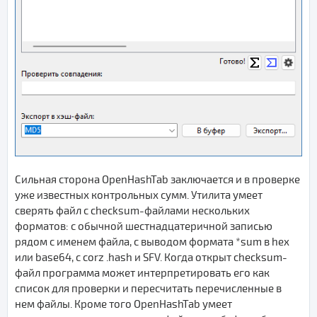
Сильная сторона OpenHashTab заключается и в проверке
уже известных контрольных сумм. Утилита умеет
сверять файл с checksum-файлами нескольких
форматов: с обычной шестнадцатеричной записью
рядом с именем файла, с выводом формата *sum в hex
или base64, с corz .hash и SFV. Когда открыт checksum-
файл программа может интерпретировать его как
список для проверки и пересчитать перечисленные в
нем файлы. Кроме того OpenHashTab умеет