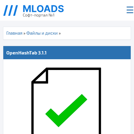
☰
Главная
»
Файлы и диски
»
OpenHashTab 3.1.1