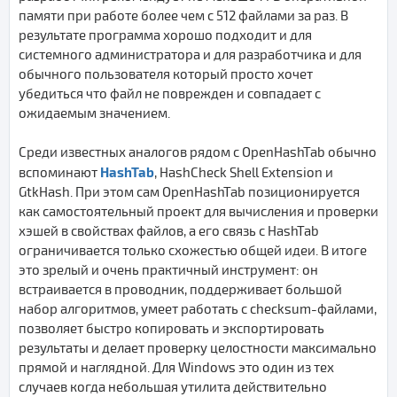
памяти при работе более чем с 512 файлами за раз. В
результате программа хорошо подходит и для
системного администратора и для разработчика и для
обычного пользователя который просто хочет
убедиться что файл не поврежден и совпадает с
ожидаемым значением.
Среди известных аналогов рядом с OpenHashTab обычно
HashTab
вспоминают
, HashCheck Shell Extension и
GtkHash. При этом сам OpenHashTab позиционируется
как самостоятельный проект для вычисления и проверки
хэшей в свойствах файлов, а его связь с HashTab
ограничивается только схожестью общей идеи. В итоге
это зрелый и очень практичный инструмент: он
встраивается в проводник, поддерживает большой
набор алгоритмов, умеет работать с checksum-файлами,
позволяет быстро копировать и экспортировать
результаты и делает проверку целостности максимально
прямой и наглядной. Для Windows это один из тех
случаев когда небольшая утилита действительно