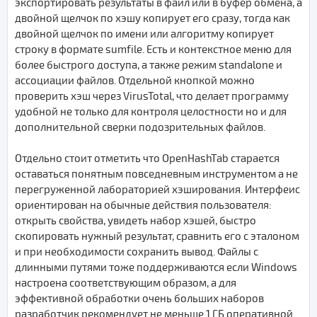
экспортировать результаты в файл или в буфер обмена, а
двойной щелчок по хэшу копирует его сразу, тогда как
двойной щелчок по имени или алгоритму копирует
строку в формате sumfile. Есть и контекстное меню для
более быстрого доступа, а также режим standalone и
ассоциации файлов. Отдельной кнопкой можно
проверить хэш через VirusTotal, что делает программу
удобной не только для контроля целостности но и для
дополнительной сверки подозрительных файлов.
Отдельно стоит отметить что OpenHashTab старается
оставаться понятным повседневным инструментом а не
перегруженной лабораторией хэширования. Интерфеис
ориентирован на обычные действия пользователя:
открыть свойства, увидеть набор хэшей, быстро
скопировать нужный результат, сравнить его с эталоном
и при необходимости сохранить вывод. Файлы с
длинными путями тоже поддерживаются если Windows
настроена соответствующим образом, а для
эффективной обработки очень больших наборов
разработчик рекомендует не меньше 1 ГБ оперативной