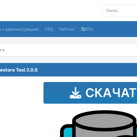
ь с администрацией
FAQ
Рейтинг
RSS
и
»
store Tool 3.0.0