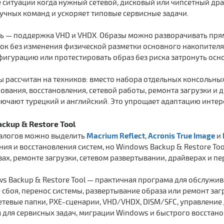
 ситуации когда нужный сетевой, дисковый или чипсетный дра
учных команд и ускоряет типовые сервисные задачи.
 — поддержка VHD и VHDX. Образы можно разворачивать прямо
ок без изменения физической разметки основного накопителя
игурацию или протестировать образ без риска затронуть осно
 рассчитан на техников: вместо набора отдельных консольны
ования, восстановления, сетевой работы, ремонта загрузки и д
ючают турецкий и английский. Это упрощает адаптацию интер
ckup & Restore Tool
Macrium Reflect
Acronis True Image
алогов можно выделить
,
и
ия и восстановления систем, но Windows Backup & Restore Too
ах, ремонте загрузки, сетевом развертывании, драйверах и пе
 Backup & Restore Tool — практичная програма для обслужива
 сбоя, перенос системы, развертывание образа или ремонт заг
сетевые папки, PXE-сценарии, VHD/VHDX, DISM/SFC, управление
 для сервисных задач, миграции Windows и быстрого восстан