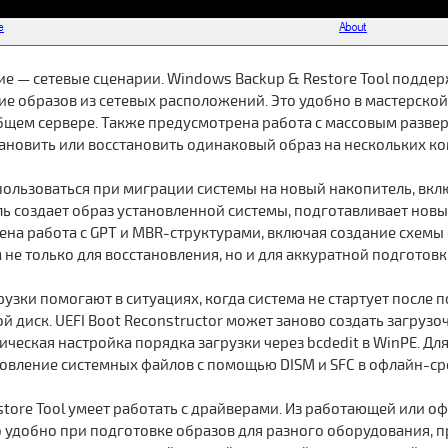
е — сетевые сценарии. Windows Backup & Restore Tool подде
ие образов из сетевых расположений. Это удобно в мастерско
бщем сервере. Также предусмотрена работа с массовым развер
ановить или восстановить одинаковый образ на нескольких к
ользоваться при миграции системы на новый накопитель, вкл
ь создает образ установленной системы, подготавливает новы
на работа с GPT и MBR-структурами, включая создание схемы с
не только для восстановления, но и для аккуратной подготовк
узки помогают в ситуациях, когда система не стартует после
й диск. UEFI Boot Reconstructor может заново создать загрузо
ическая настройка порядка загрузки через bcdedit в WinPE. 
новление системных файлов с помощью DISM и SFC в офлайн-ср
tore Tool умеет работать с драйверами. Из работающей или о
о удобно при подготовке образов для разного оборудования, 