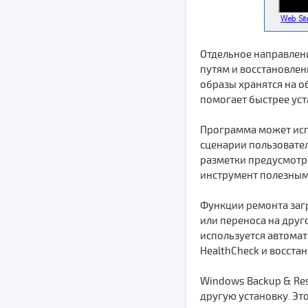
Отдельное направлени
путям и восстановлен
образы хранятся на о
помогает быстрее уст
Программа может исп
сценарии пользовател
разметки предусмотре
инструмент полезным 
Функции ремонта загр
или переноса на друго
используется автомат
HealthCheck и восста
Windows Backup & Res
другую установку. Эт