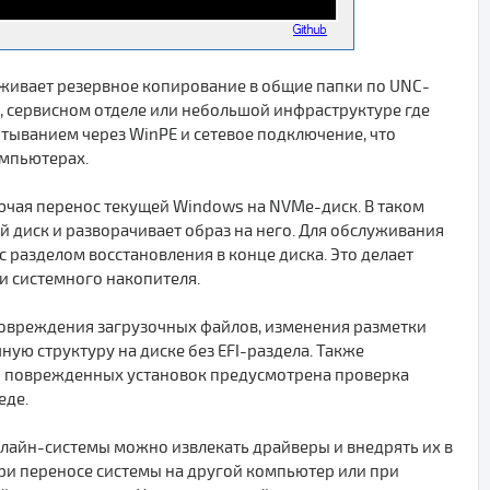
рживает резервное копирование в общие папки по UNC-
й, сервисном отделе или небольшой инфраструктуре где
тыванием через WinPE и сетевое подключение, что
омпьютерах.
ючая перенос текущей Windows на NVMe-диск. В таком
й диск и разворачивает образ на него. Для обслуживания
 разделом восстановления в конце диска. Это делает
и системного накопителя.
 повреждения загрузочных файлов, изменения разметки
чную структуру на диске без EFI-раздела. Также
Для поврежденных установок предусмотрена проверка
еде.
флайн-системы можно извлекать драйверы и внедрять их в
при переносе системы на другой компьютер или при