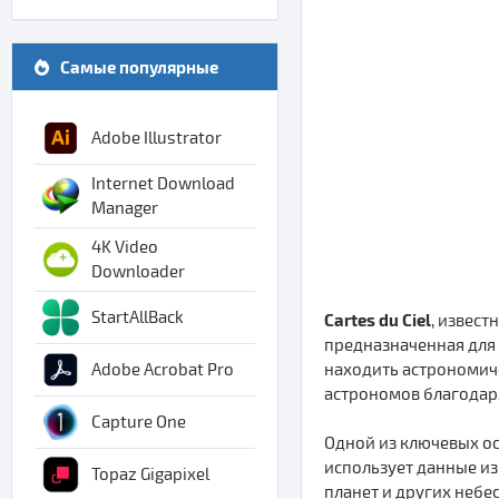
Самые популярные
Adobe Illustrator
Internet Download
Manager
4K Video
Downloader
StartAllBack
Cartes du Ciel
, извест
предназначенная для 
находить астрономиче
Adobe Acrobat Pro
астрономов благодар
Capture One
Одной из ключевых ос
использует данные из
Topaz Gigapixel
планет и других небес