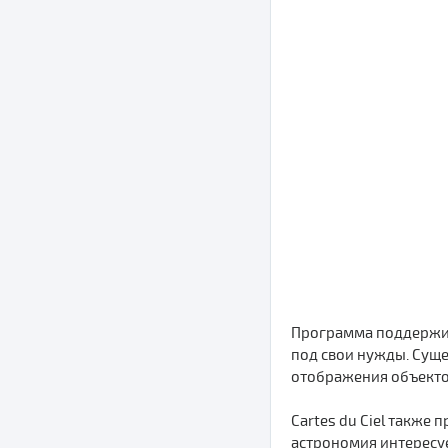
Программа поддержив
под свои нужды. Сущ
отображения объекто
Cartes du Ciel также 
астрономия интересуе