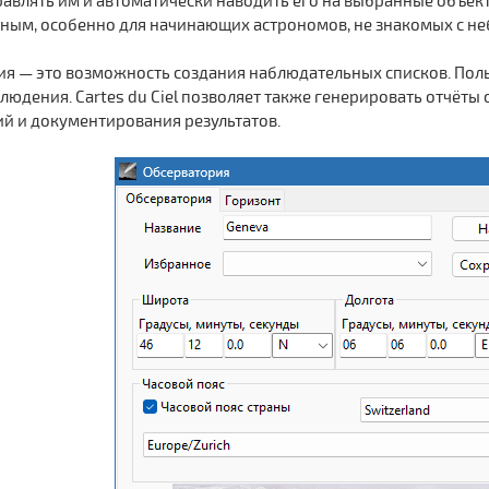
влять им и автоматически наводить его на выбранные объект
бным, особенно для начинающих астрономов, не знакомых с н
ия — это возможность создания наблюдательных списков. Пол
людения. Cartes du Ciel позволяет также генерировать отчёты
й и документирования результатов.