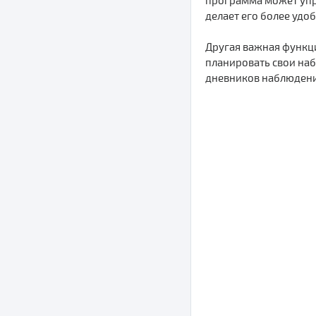
программа может упра
делает его более удо
Другая важная функц
планировать свои наб
дневников наблюдени