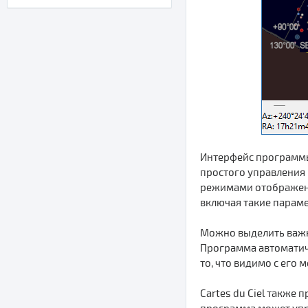
Интерфейс программы
простого управления 
режимами отображения
включая такие парамет
Можно выделить важн
Программа автоматиче
то, что видимо с его
Cartes du Ciel также