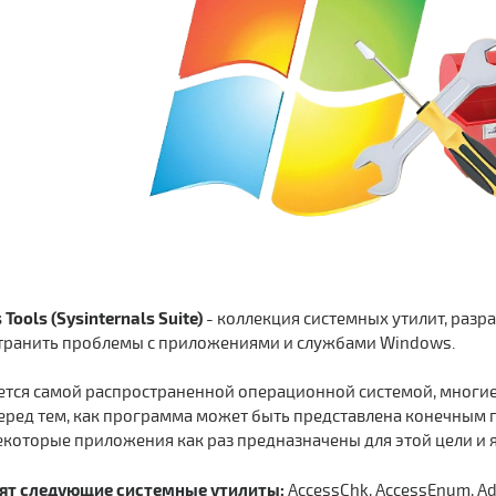
Tools (Sysinternals Suite)
- коллекция системных утилит, разр
странить проблемы с приложениями и службами Windows.
яется самой распространенной операционной системой, многи
еред тем, как программа может быть представлена конечным п
екоторые приложения как раз предназначены для этой цели и
дят следующие системные утилиты:
AccessChk, AccessEnum, AdE