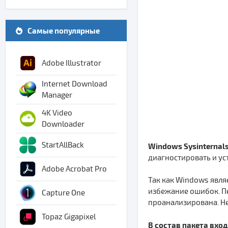
Самые популярные
Adobe Illustrator
Internet Download
Manager
4K Video
Downloader
StartAllBack
Windows Sysinternals 
диагностировать и у
Adobe Acrobat Pro
Так как Windows явл
избежание ошибок. П
Capture One
проанализирована. Н
Topaz Gigapixel
В состав пакета вхо