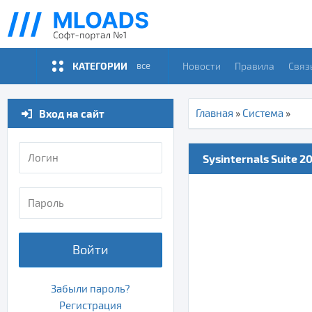
КАТЕГОРИИ
Новости
Правила
Связ
все
Вход на сайт
Главная
»
Система
»
Sysinternals Suite 20
Войти
Забыли пароль?
Регистрация