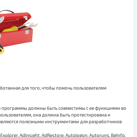
аботанная для того, чтобы помочь пользователям
е программы должны быть совместимы с ее функциями во
ользователям, она должна быть протестирована и
 являются полезными инструментами для разработчиков.
xplorer, AdInsight, AdRestore, Autologon, Autoruns, BgInfo,