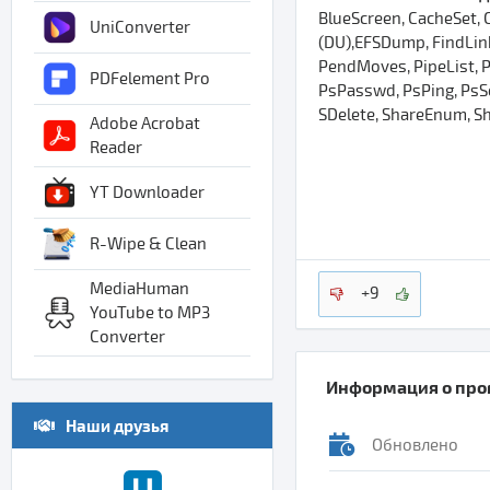
BlueScreen, CacheSet, 
UniConverter
(DU),EFSDump, FindLink
PendMoves, PipeList, P
PDFelement Pro
PsPasswd, PsPing, PsS
SDelete, ShareEnum, Sh
Adobe Acrobat
Reader
YT Downloader
R-Wipe & Clean
MediaHuman
+9
YouTube to MP3
Converter
Информация о пр
Наши друзья
Обновлено