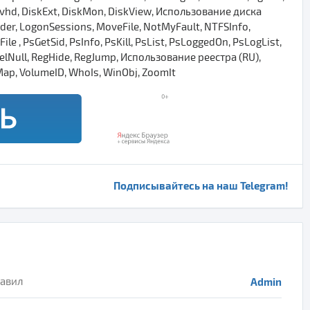
k2vhd, DiskExt, DiskMon, DiskView, Использование диска
der, LogonSessions, MoveFile, NotMyFault, NTFSInfo,
e , PsGetSid, PsInfo, PsKill, PsList, PsLoggedOn, PsLogList,
lNull, RegHide, RegJump, Использование реестра (RU),
MMap, VolumeID, WhoIs, WinObj, ZoomIt
Подписывайтесь на наш Telegram!
авил
Admin