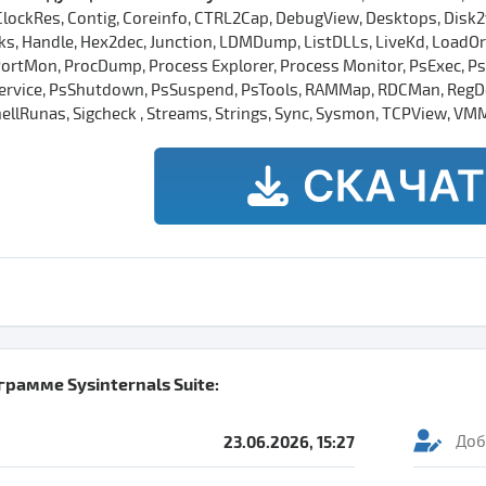
ClockRes, Contig, Coreinfo, CTRL2Cap, DebugView, Desktops, Dis
s, Handle, Hex2dec, Junction, LDMDump, ListDLLs, LiveKd, LoadOr
ortMon, ProcDump, Process Explorer, Process Monitor, PsExec, PsFil
ervice, PsShutdown, PsSuspend, PsTools, RAMMap, RDCMan, RegDe
ellRunas, Sigcheck , Streams, Strings, Sync, Sysmon, TCPView, V
ограмме
Sysinternals Suite
:
23.06.2026, 15:27
Доб