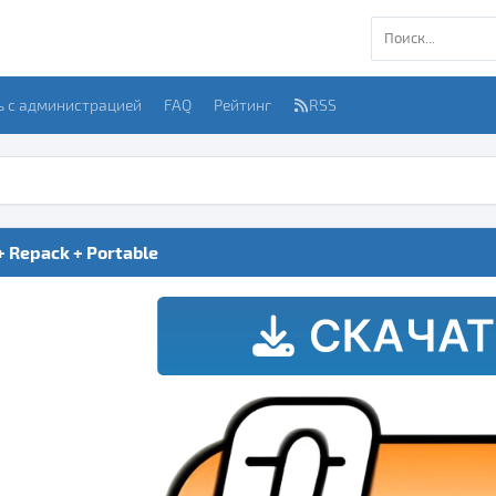
ь с администрацией
FAQ
Рейтинг
RSS
 + Repack + Portable