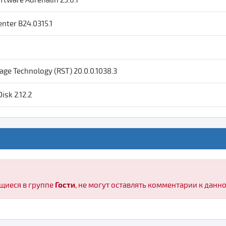
nter B24.0315.1
rage Technology (RST) 20.0.0.1038.3
isk 2.12.2
Гости
щиеся в группе
, не могут оставлять комментарии к данн