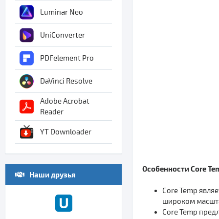
Luminar Neo
UniConverter
PDFelement Pro
DaVinci Resolve
Adobe Acrobat
Reader
YT Downloader
Особенности Core Te
Наши друзья
Core Temp являе
широком масшт
Core Temp пред