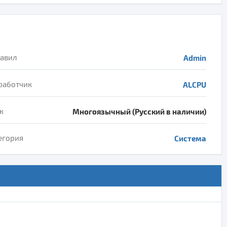
авил
Admin
работчик
ALCPU
к
Многоязычный (Русский в наличии)
егория
Система