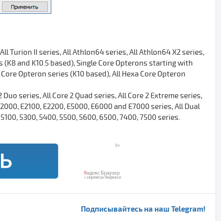
All Turion II series, All Athlon64 series, All Athlon64 X2 series,
es (K8 and K10.5 based), Single Core Opterons starting with
d Core Opteron series (K10 based), All Hexa Core Opteron
re 2 Duo series, All Core 2 Quad series, All Core 2 Extreme series,
E2000, E2100, E2200, E5000, E6000 and E7000 series, All Dual
5100, 5300, 5400, 5500, 5600, 6500, 7400, 7500 series.
Подписывайтесь на наш Telegram!