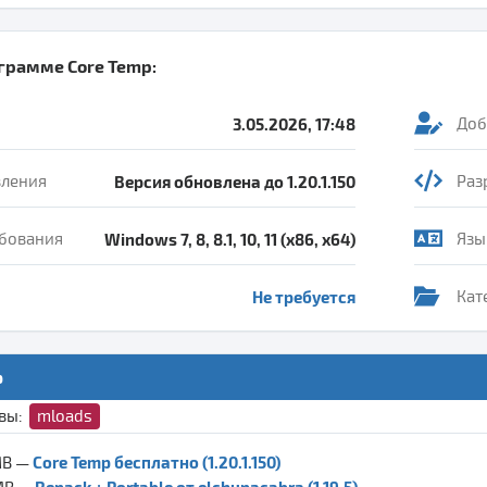
ограмме
Core Temp
:
3.05.2026, 17:48
Доб
вления
Версия обновлена до 1.20.1.150
Раз
бования
Windows 7, 8, 8.1, 10, 11 (x86, x64)
Язы
Не требуется
Кат
p
ивы:
mloads
Core Temp бесплатно (1.20.1.150)
MB —
Repack + Portable от elchupacabra (1.19.5)