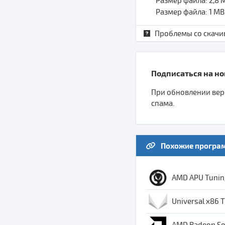
Размер файла: 2,8
Размер файла: 1 M
Проблемы со скачи
Подписаться на нов
При обновлении верс
спама.
Похожие програ
AMD APU Tuning 
Universal x86 Tu
AMD Radeon Sof