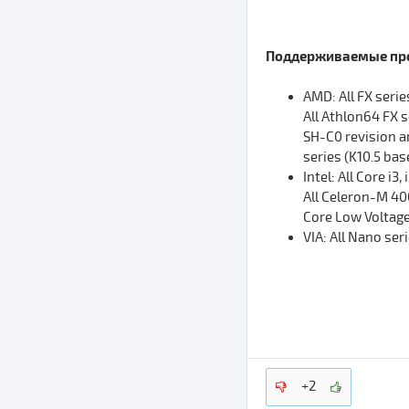
Поддерживаемые пр
AMD: All FX series
All Athlon64 FX s
SH-C0 revision an
series (K10.5 bas
Intel: All Core i3
All Celeron-M 400
Core Low Voltage 
VIA: All Nano ser
+2