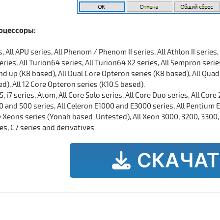
оцессоры:
, All APU series, All Phenom / Phenom II series, All Athlon II series, 
eries, All Turion64 series, All Turion64 X2 series, All Sempron seri
d up (K8 based), All Dual Core Opteron series (K8 based), All Qua
ed), All 12 Core Opteron series (K10.5 based).
, i5, i7 series, Atom, All Core Solo series, All Core Duo series, All Co
 and 500 series, All Celeron E1000 and E3000 series, All Pentium 
Xeons series (Yonah based. Untested), All Xeon 3000, 3200, 3300, 
ies, C7 series and derivatives.