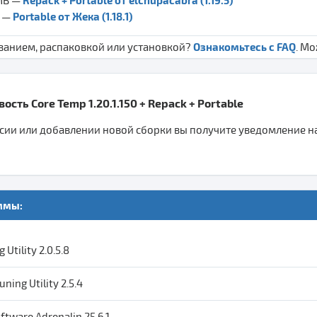
 MB —
Portable от Жека (1.18.1)
B —
Ознакомьтесь с FAQ
ванием, распаковкой или установкой?
. М
ость Core Temp 1.20.1.150 + Repack + Portable
ии или добавлении новой сборки вы получите уведомление на 
ммы:
Utility 2.0.5.8
ning Utility 2.5.4
tware Adrenalin 25.6.1