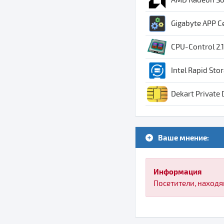
Gigabyte APP Ce
CPU-Control 2.1
Intel Rapid Sto
Dekart Private D
Ваше мнение:
Информация
Посетители, находя