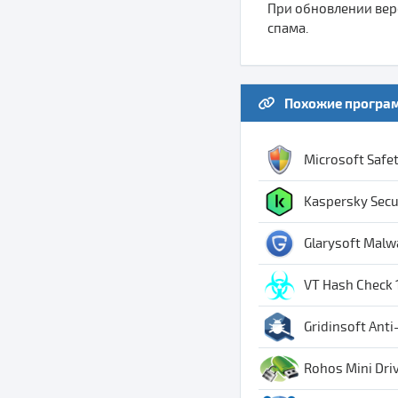
При обновлении верс
спама.
Похожие програ
Microsoft Safet
Kaspersky Secur
Glarysoft Malwa
VT Hash Check 
Gridinsoft Anti
Rohos Mini Driv