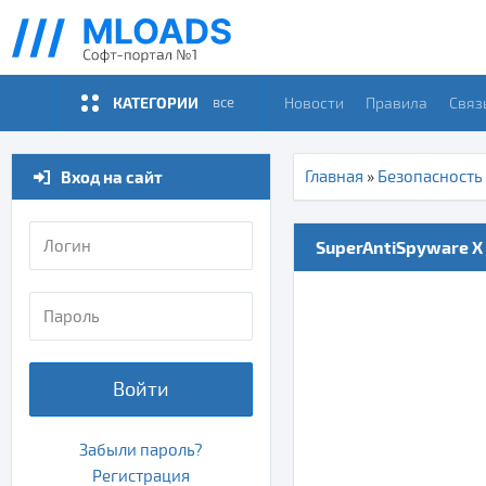
КАТЕГОРИИ
Новости
Правила
Связ
все
Вход на сайт
Главная
»
Безопасность
SuperAntiSpyware X 
Войти
Забыли пароль?
Регистрация