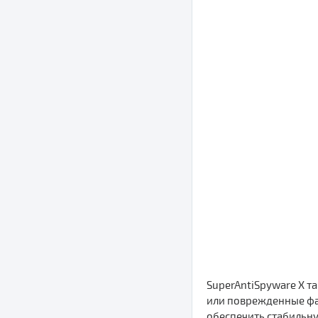
SuperAntiSpyware X т
или поврежденные фа
обеспечить стабильн