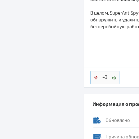
В целом, SuperAntiSp
обнаружить и удалить
бесперебойную работ
+3
Информация о пр
Обновлено
Причина обно