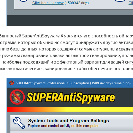
бенностей SuperAntiSpyware X является его способность обна
ограмм, которые обычно не смогут обнаружить другие антиви
ию базы данных, которая содержит самые актуальные сведения
е режимы сканирования, включая быстрое сканирование, полно
ь наиболее подходящий и эффективный вариант для вашей сит
ные автоматические сканирования, чтобы обеспечить постоян