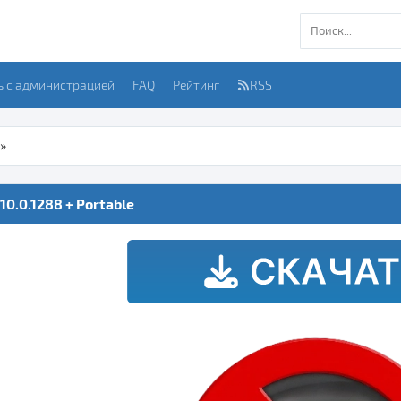
ь с администрацией
FAQ
Рейтинг
RSS
»
10.0.1288 + Portable