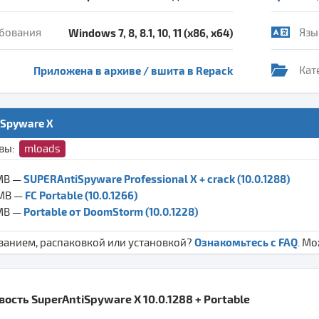
бования
Windows 7, 8, 8.1, 10, 11 (x86, x64)
Язы
Приложена в архиве / вшита в Repack
Кат
iSpyware X
ивы:
mloads
SUPERAntiSpyware Professional X + crack (10.0.1288)
 MB —
FC Portable (10.0.1266)
 MB —
Portable от DoomStorm (10.0.1228)
 MB —
Ознакомьтесь с FAQ
ванием, распаковкой или установкой?
. М
ость SuperAntiSpyware X 10.0.1288 + Portable