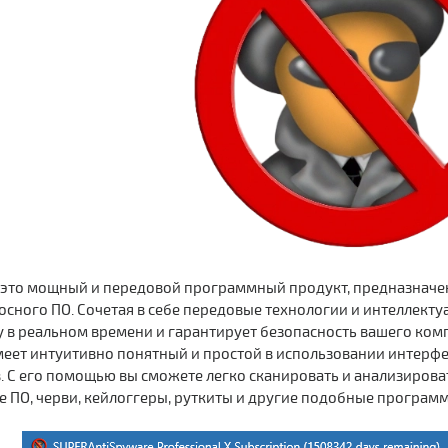
 это мощный и передовой программный продукт, предназначен
сного ПО. Сочетая в себе передовые технологии и интеллект
 в реальном времени и гарантирует безопасность вашего ком
меет интуитивно понятный и простой в использовании интерфе
. С его помощью вы сможете легко сканировать и анализироват
е ПО, черви, кейлоггеры, руткиты и другие подобные програм