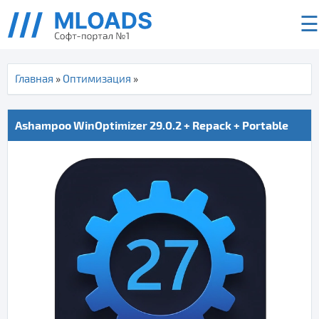
☰
Главная
»
Оптимизация
»
Ashampoo WinOptimizer 29.0.2 + Repack + Portable