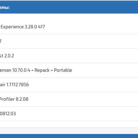
ммы:
Experience 3.28.0.417
7
t 2.0.2
eman 10.70.0.4 + Repack + Portable
ir 1.7.112.7856
rofiler 8.2.08
0812.03