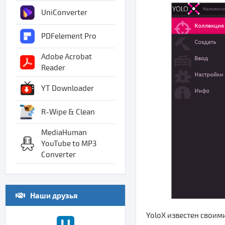
UniConverter
PDFelement Pro
Adobe Acrobat
Reader
YT Downloader
R-Wipe & Clean
MediaHuman
YouTube to MP3
Converter
Наши друзья
YoloX известен своим