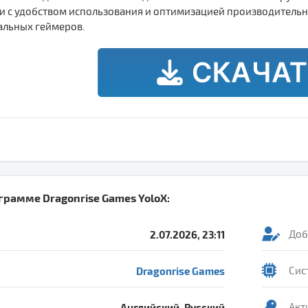
с удобством использования и оптимизацией производительнос
альных геймеров.
ограмме
Dragonrise Games YoloX
:
2.07.2026, 23:11
Доб
Dragonrise Games
Сис
Английский, Русский
Акт