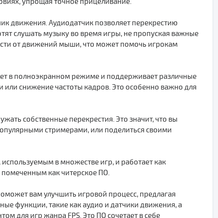
овиях, упрощая точное прицеливание.
тчик движения. Аудиодатчик позволяет перекрестию
отят слушать музыку во время игры, не пропуская важные
ости от движений мыши, что может помочь игрокам
ует в полноэкранном режиме и поддерживает различные
и или снижение частоты кадров. Это особенно важно для
ужать собственные перекрестия. Это значит, что вы
опулярными стримерами, или поделиться своими
, используемым в множестве игр, и работает как
ь помеченным как читерское ПО.
 поможет вам улучшить игровой процесс, предлагая
ые функции, такие как аудио и датчики движения, а
ом для игр жанра FPS. Это ПО сочетает в себе