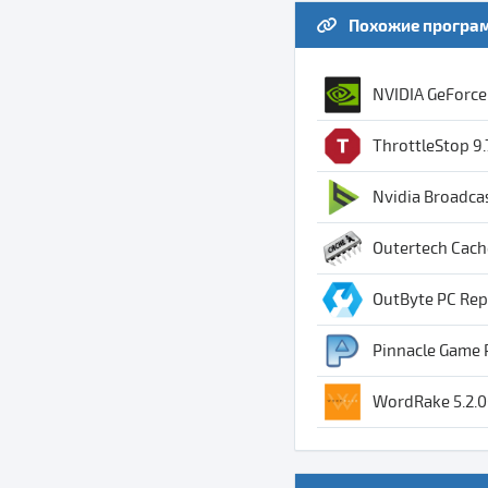
Похожие програ
NVIDIA GeForce 
ThrottleStop 9.
Nvidia Broadcas
Outertech Cach
OutByte PC Repa
Pinnacle Game P
WordRake 5.2.0