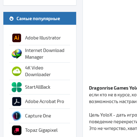
Самые популярные
Adobe Illustrator
Internet Download
Manager
4K Video
Downloader
StartAllBack
Dragonrise Games Yo
если кто не в курсе, 
возможность настраив
Adobe Acrobat Pro
Цель YoloX - дать иг
Capture One
поведение перекрести
Это не читерство, хва
Topaz Gigapixel