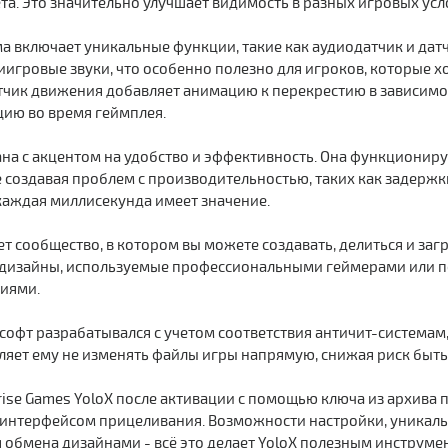
а. Это значительно улучшает видимость в разных игровых усл
а включает уникальные функции, такие как аудиодатчик и да
иигровые звуки, что особенно полезно для игроков, которые х
атчик движения добавляет анимацию к перекрестию в зависим
цию во время геймплея.
на с акцентом на удобство и эффективность. Она функционир
е создавая проблем с производительностью, таких как задержк
каждая миллисекунда имеет значение.
т сообщество, в котором вы можете создавать, делиться и загр
дизайны, используемые профессиональными геймерами или п
иями.
 софт разрабатывался с учетом соответствия античит-системам
ляет ему не изменять файлы игры напрямую, снижая риск быт
rise Games YoloX после активации с помощью ключа из архива
интерфейсом прицеливания. Возможности настройки, уникальн
 обмена дизайнами - всё это делает YoloX полезным инструмент