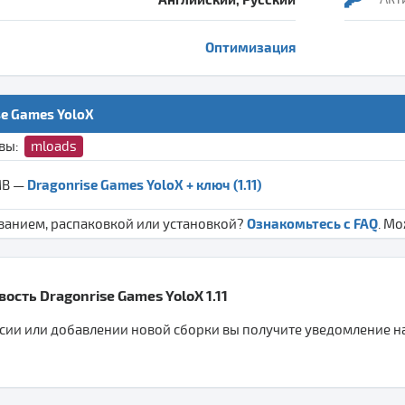
Оптимизация
se Games YoloX
ивы:
mloads
Dragonrise Games YoloX + ключ (1.11)
MB —
Ознакомьтесь с FAQ
ванием, распаковкой или установкой?
. М
ость Dragonrise Games YoloX 1.11
ии или добавлении новой сборки вы получите уведомление на 