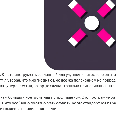
loX
- это инструмент, созданный для улучшения игрового опыта,
хотя я уверен, что многие знают, но все же пояснением не повр
ать перекрестия, которые служат точками прицеливания на эк
рокам больший контроль над прицеливанием. Это программное 
я, что особенно полезно в тех случаях, когда стандартное пе
тит выдвигать такие подозрения!