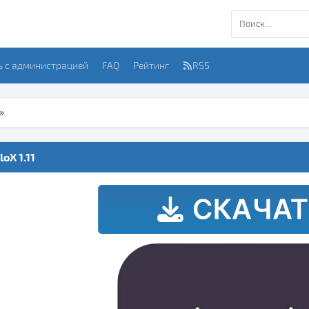
ь с администрацией
FAQ
Рейтинг
RSS
»
oX 1.11