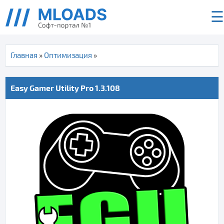
☰
Главная
»
Оптимизация
»
Easy Gamer Utility Pro 1.3.108