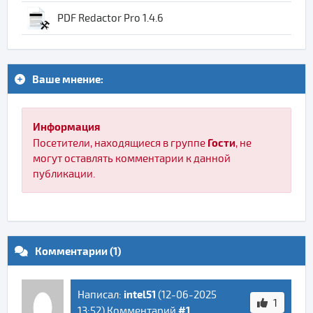
PDF Redactor Pro 1.4.6
Ваше мнение:
Информация
Гости
Посетители, находящиеся в группе
, не
могут оставлять комментарии к данной
публикации.
Комментарии (1)
intel51
Написал:
(
12-06-2025
1
#1
13:52
) Комментарий