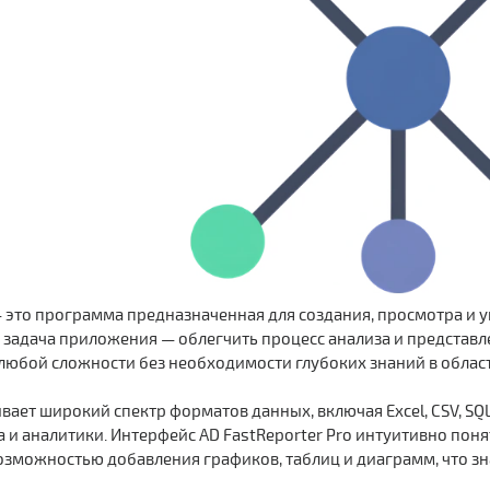
 это программа предназначенная для создания, просмотра и у
 задача приложения — облегчить процесс анализа и представ
любой сложности без необходимости глубоких знаний в облас
ет широкий спектр форматов данных, включая Excel, CSV, SQL
 и аналитики. Интерфейс AD FastReporter Pro интуитивно пон
возможностью добавления графиков, таблиц и диаграмм, что 