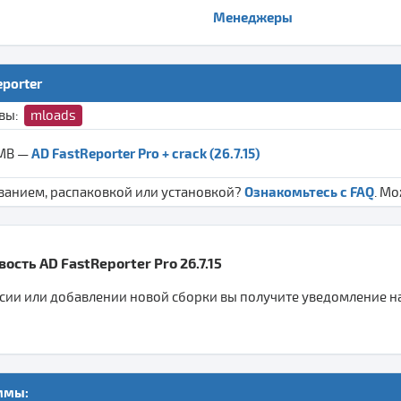
Менеджеры
eporter
ивы:
mloads
AD FastReporter Pro + crack (26.7.15)
 MB —
Ознакомьтесь с FAQ
ванием, распаковкой или установкой?
. М
ость AD FastReporter Pro 26.7.15
ии или добавлении новой сборки вы получите уведомление на 
ммы: