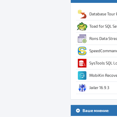
Database Tour P
Toad for SQL Se
Rons Data Strea
SpeedCommander
SysTools SQL Lo
MobiKin Recove
Jailer 16.9.3
Ваше мнение: