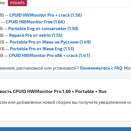
ивы:
mloads
CPUID HWMonitor Pro + crack (1.58)
 MB —
CPUID HWMonitor Free (1.66)
B —
Portable Eng от conservator (1.50)
MB —
Repack Pro от xetrin (1.55)
 MB —
Portable Pro от Жека на Русском (1.49)
 KB —
Portable Pro от Жека Eng (1.53)
 KB —
CPUID HWMonitor Pro x86 + crack (1.47)
MB —
Ознакомьтесь с FAQ
ванием, распаковкой или установкой?
. М
ость CPUID HWMonitor Pro 1.66 + Portable + Rus
ии или добавлении новой сборки вы получите уведомление на 