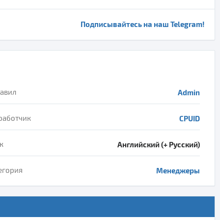
Подписывайтесь на наш Telegram!
авил
Admin
работчик
CPUID
к
Английский (+ Русский)
егория
Менеджеры