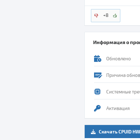
+8
Информация о пр
Обновлено
Причина обно
Системные тре
Активация
Скачать CPUID H