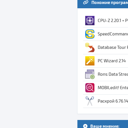
Похожие програ
CPU-Z 2.20.1 + 
SpeedCommander
Database Tour P
PC Wizard 2.14
Rons Data Strea
MOBILedit! Ente
Раскрой 6.76.1
Ваше мнение: