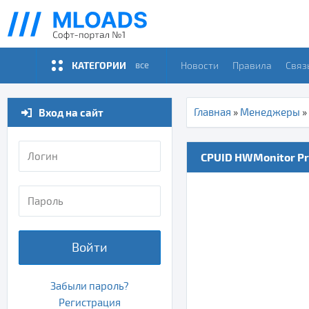
КАТЕГОРИИ
Новости
Правила
Связ
все
Вход на сайт
Главная
»
Менеджеры
»
CPUID HWMonitor Pro 
Войти
Забыли пароль?
Регистрация