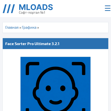
☰
Главная
»
Графика
»
Face Sorter Pro Ultimate 3.2.1