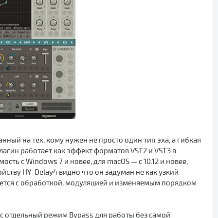
ый на тех, кому нужен не просто один тип эха, а гибкая
агин работает как эффект форматов VST2 и VST3 в
сть с Windows 7 и новее, для macOS — с 10.12 и новее,
ойству HY-Delay4 видно что он задуман не как узкий
ается с обработкой, модуляцией и изменяемым порядком
люс отдельный режим Bypass для работы без самой