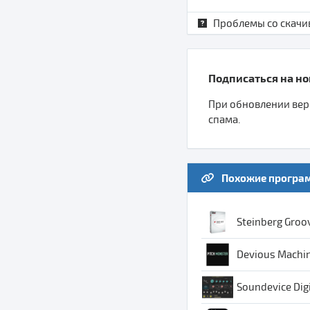
Проблемы со скачи
Подписаться на нов
При обновлении верс
спама.
Похожие програ
Steinberg Groov
Devious Machine
Soundevice Digi