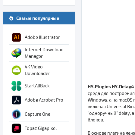
Самые популярные
Adobe Illustrator
Internet Download
Manager
4K Video
Downloader
StartAllBack
HY-Plugins HY-Delay4
среда для построения
Windows, а на macOS п
Adobe Acrobat Pro
включая Universal Bin
"одноручный" delay, 
Capture One
блоков.
Topaz Gigapixel
В основе плагина лежа