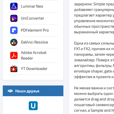
задержки. Simple пре
Luminar Neo
добавляет гранулярный
предлагает характер
UniConverter
управление множителе
обычных пространстве
PDFelement Pro
выраженный характер
DaVinci Resolve
Одна из самых сильных
FX1 и FX2, причем их
Adobe Acrobat
панорамы, затем чер
Reader
эквалайзер. Поверх э
алгоритмы, фильтры, for
YT Downloader
envelope shaper, gat
эффектам в проекте 
Не менее важна и сис
Наши друзья
можно выбрать один из
делается drag and dro
пошаговый секвенсор и
сигнал, а Sample and