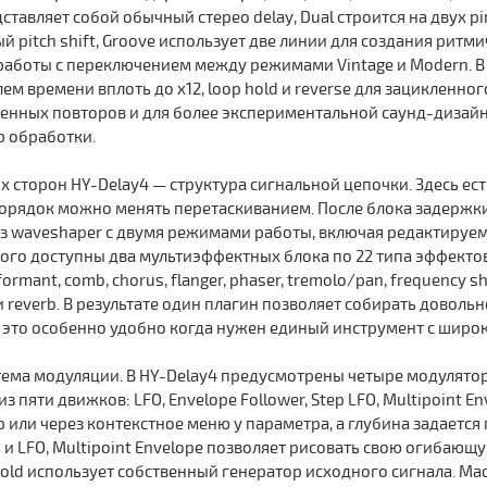
дставляет собой обычный стерео delay, Dual строится на двух 
 pitch shift, Groove использует две линии для создания ритми
 работы с переключением между режимами Vintage и Modern. 
м времени вплоть до x12, loop hold и reverse для зацикленног
нных повторов и для более экспериментальной саунд-дизайне
 обработки.
 сторон HY-Delay4 — структура сигнальной цепочки. Здесь есть
 порядок можно менять перетаскиванием. После блока задержк
ез waveshaper с двумя режимами работы, включая редактируе
того доступны два мультиэффектных блока по 22 типа эффектов
mant, comb, chorus, flanger, phaser, tremolo/pan, frequency shifte
e и reverb. В результате один плагин позволяет собирать дово
и это особенно удобно когда нужен единый инструмент с широ
тема модуляции. В HY-Delay4 предусмотрены четыре модулятор
 пяти движков: LFO, Envelope Follower, Step LFO, Multipoint E
p или через контекстное меню у параметра, а глубина задается
 LFO, Multipoint Envelope позволяет рисовать свою огибающую
 Hold использует собственный генератор исходного сигнала. M