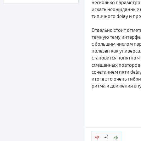
несколько параметров 
искать неожиданные в
типичного delay и пр
Отдельно стоит отмет
темную тему интерфей
с большим числом пар
полезен как универса
становится понятно ч
смещенных повторов 
сочетанием пяти dela
итоге это очень гибк
ритма и движения вну
+1