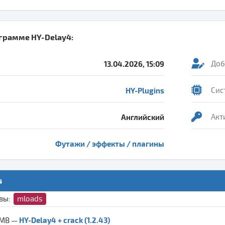
ограмме
HY-Delay4
:
13.04.2026, 15:09
Доб
HY-Plugins
Сис
Английский
Акт
Футажи / эффекты / плагины
4
ивы:
mloads
HY-Delay4 + crack (1.2.43)
 MB —