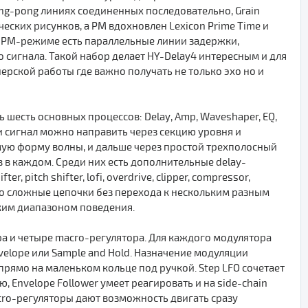
ping-pong линиях соединенных последовательно, Grain
ческих рисунков, а PM вдохновлен Lexicon Prime Time и
В PM-режиме есть параллельные линии задержки,
о сигнала. Такой набор делает HY-Delay4 интересным и для
рской работы где важно получать не только эхо но и
 шесть основных процессов: Delay, Amp, Waveshaper, EQ,
и сигнал можно направить через секцию уровня и
мую форму волны, и дальше через простой трехполосный
 в каждом. Среди них есть дополнительные delay-
r, pitch shifter, lofi, overdrive, clipper, compressor,
льно сложные цепочки без перехода к нескольким разным
ким диапазоном поведения.
а и четыре macro-регулятора. Для каждого модулятора
nvelope или Sample and Hold. Назначение модуляции
 прямо на маленьком кольце под ручкой. Step LFO сочетает
, Envelope Follower умеет реагировать и на side-chain
acro-регуляторы дают возможность двигать сразу