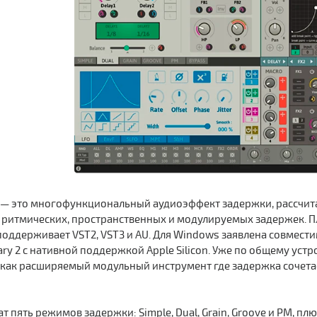
— это многофункциональный аудиоэффект задержки, рассчитанн
 ритмических, пространственных и модулируемых задержек. Пл
оддерживает VST2, VST3 и AU. Для Windows заявлена совместимо
ary 2 с нативной поддержкой Apple Silicon. Уже по общему устр
а как расширяемый модульный инструмент где задержка сочет
т пять режимов задержки: Simple, Dual, Grain, Groove и PM, п