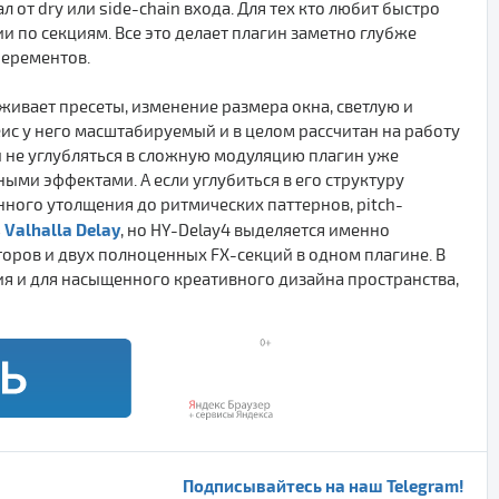
 от dry или side-chain входа. Для тех кто любит быстро
 по секциям. Все это делает плагин заметно глубже
перементов.
живает пресеты, изменение размера окна, светлую и
ис у него масштабируемый и в целом рассчитан на работу
и не углубляться в сложную модуляцию плагин уже
ыми эффектами. А если углубиться в его структуру
нного утолщения до ритмических паттернов, pitch-
Valhalla Delay
ь
, но HY-Delay4 выделяется именно
оров и двух полноценных FX-секций в одном плагине. В
ия и для насыщенного креативного дизайна пространства,
Подписывайтесь на наш Telegram!