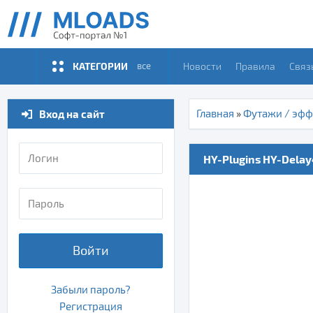
КАТЕГОРИИ
Новости
Правила
Связ
все
Вход на сайт
Главная
»
Футажи / эфф
HY-Plugins HY-Delay4
Войти
Забыли пароль?
Регистрация