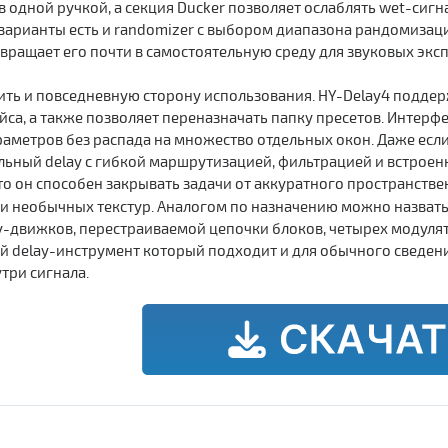
одной ручкой, а секция Ducker позволяет ослаблять wet-сигнал
арианты есть и randomizer с выбором диапазона рандомизации
евращает его почти в самостоятельную среду для звуковых экс
ить и повседневную сторону использования. HY-Delay4 поддер
са, а также позволяет переназначать папку пресетов. Интерфе
аметров без распада на множество отдельных окон. Даже есл
льный delay с гибкой маршрутизацией, фильтрацией и встроенн
то он способен закрывать задачи от аккуратного пространстве
и необычных текстур. Аналогом по назначению можно назват
y-движков, перестраиваемой цепочки блоков, четырех модулят
ий delay-инструмент который подходит и для обычного сведен
три сигнала.