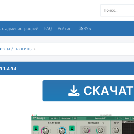
ь с администрацией
FAQ
Рейтинг
RSS
екты / плагины
»
 1.2.43