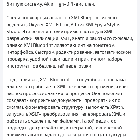
битную систему, 4K и High-DPI-дисплеи.
Среди популярных аналогов XMLBlueprint можно
выделить Oxygen XML Editor, Altova XMLSpy и Stylus
Studio. Эти решения тоже применяются для XML-
разработки, валидации, XSLT, XPath и работы со схемами,
однако XMLBlueprint делает акцент на понятном
интерфейсе, быстром редактировании, автоматической
проверке, удобной навигации и практичном наборе
инструментов без лишней перегрузки.
Подытоживая, XML Blueprint — это удобная програма
для тех, кто работает с XML не время от времени, а как с
частью профессионального процесса. Она помогает
создавать корректные документы, проверять их по
схемам, форматировать структуру, выполнять XPath,
запускать XSLT-преобразования, генерировать XML и
работать с удаленными файлами. Такой редактор
подходит для разработки, интеграций, технической
документации и задач, где важны точность структуры,