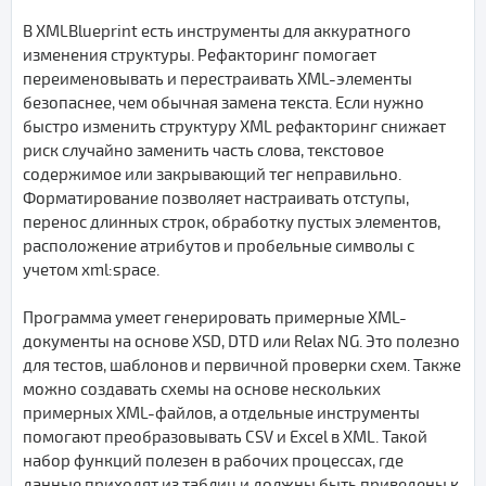
В XMLBlueprint есть инструменты для аккуратного
изменения структуры. Рефакторинг помогает
переименовывать и перестраивать XML-элементы
безопаснее, чем обычная замена текста. Если нужно
быстро изменить структуру XML рефакторинг снижает
риск случайно заменить часть слова, текстовое
содержимое или закрывающий тег неправильно.
Форматирование позволяет настраивать отступы,
перенос длинных строк, обработку пустых элементов,
расположение атрибутов и пробельные символы с
учетом xml:space.
Программа умеет генерировать примерные XML-
документы на основе XSD, DTD или Relax NG. Это полезно
для тестов, шаблонов и первичной проверки схем. Также
можно создавать схемы на основе нескольких
примерных XML-файлов, а отдельные инструменты
помогают преобразовывать CSV и Excel в XML. Такой
набор функций полезен в рабочих процессах, где
данные приходят из таблиц и должны быть приведены к