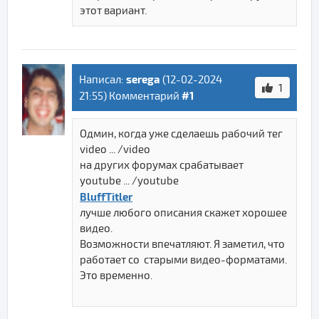
этот вариант.
serega
Написал:
(
12-02-2024
1
#1
21:55
) Комментарий
Одмин, когда уже сделаешь рабочий тег
video ... /video
на других форумах срабатывает
youtube ... /youtube
BluffTitler
лучше любого описания скажет хорошее
видео.
Возможности впечатляют. Я заметил, что
работает со старыми видео-форматами.
Это временно.