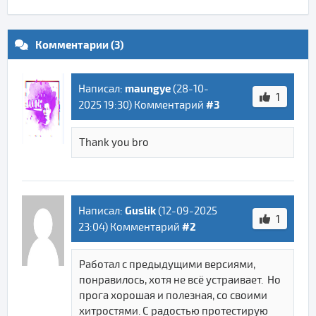
Комментарии (3)
maungye
Написал:
(
28-10-
1
#3
2025 19:30
) Комментарий
Thank you bro
Guslik
Написал:
(
12-09-2025
1
#2
23:04
) Комментарий
Работал с предыдущими версиями,
понравилось, хотя не всё устраивает. Но
прога хорошая и полезная, со своими
хитростями. С радостью протестирую