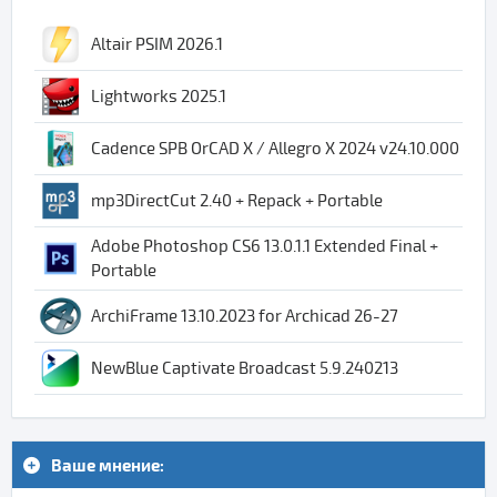
Altair PSIM 2026.1
Lightworks 2025.1
Cadence SPB OrCAD X / Allegro X 2024 v24.10.000
mp3DirectCut 2.40 + Repack + Portable
Adobe Photoshop CS6 13.0.1.1 Extended Final +
Portable
ArchiFrame 13.10.2023 for Archicad 26-27
NewBlue Captivate Broadcast 5.9.240213
Ваше мнение: