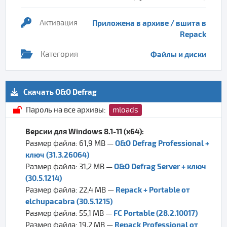
Активация
Приложена в архиве / вшита в
Repack
Категория
Файлы и диски
Скачать O&O Defrag
Пароль на все архивы:
mloads
Версии для Windows 8.1-11 (x64):
O&O Defrag Professional +
Размер файла: 61,9 MB —
ключ (31.3.26064)
O&O Defrag Server + ключ
Размер файла: 31,2 MB —
(30.5.1214)
Repack + Portable от
Размер файла: 22,4 MB —
elchupacabra (30.5.1215)
FC Portable (28.2.10017)
Размер файла: 55,1 MB —
Repack Professional от
Размер файла: 19,2 MB —