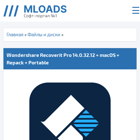
☰
Главная
»
Файлы и диски
»
Wondershare Recoverit Pro 14.0.32.12 + macOS +
Repack + Portable