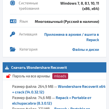
Системные
Windows 7, 8, 8.1, 10, 11
требования
(x86, x64)
Язык
Многоязычный (Русский в наличии)
Активация
Приложена в архиве / вшита в
Repack
Категория
Файлы и диски
Скачать Wondershare Recoverit
Пароль на все архивы:
mloads
Wondershare Recoverit x64
Размер файла: 264,9 MB —
+ crack (14.0.32.12)
Repack + Portable от
Размер файла: 74,6 MB —
elchupacabra (8.3.0.12)
Repack + Portable от
Размер файла: 27,1 MB —