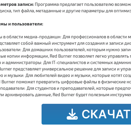
метров записи:
Программа предлагает пользователю возможно
диска, тип файла, метаданные и другие параметры для оптими
мы и пользователи:
 в области медиа-продакшн: Для профессионалов в области ме
едставляет собой важный инструмент для создания и записи ди
зователи: Для домашних пользователей, которым нужно запис
ные копии информации, Red Burner позволяет легко управлять 
ы и администраторы: Для IT-специалистов и системных админи
Burner представляет универсальное решение для записи и упра
о и музыки: Для любителей видео и музыки, которые хотят со
d Burner поможет превратить цифровые файлы в физические но
еподаватели: Для студентов и преподавателей, которые предп
ли архивировать данные, Red Burner будет полезным инструмен