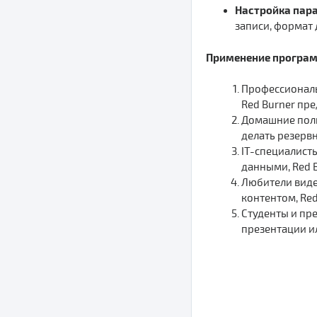
Настройка пара
записи, формат 
Применение програм
Профессионалы
Red Burner пр
Домашние поль
делать резерв
IT-специалист
данными, Red 
Любители виде
контентом, Re
Студенты и пр
презентации и