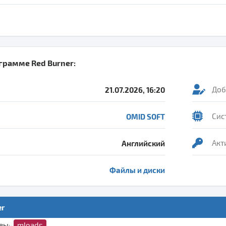
ограмме
Red Burner
:
21.07.2026, 16:20
Доб
OMID SOFT
Сис
Английский
Акт
Файлы и диски
er
ивы:
mloads