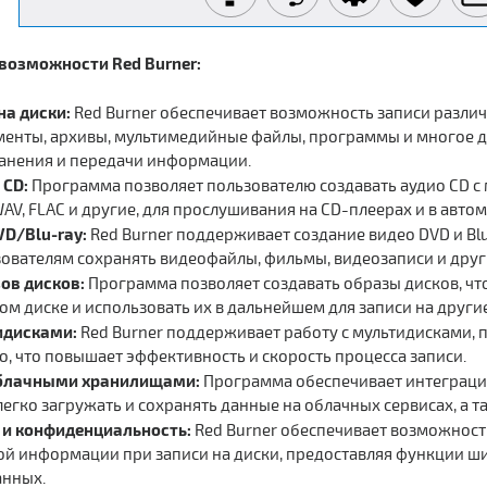
возможности Red Burner:
на диски:
Red Burner обеспечивает возможность записи различ
енты, архивы, мультимедийные файлы, программы и многое дру
анения и передачи информации.
 CD:
Программа позволяет пользователю создавать аудио CD 
WAV, FLAC и другие, для прослушивания на CD-плеерах и в авто
VD/Blu-ray:
Red Burner поддерживает создание видео DVD и Bl
зователям сохранять видеофайлы, фильмы, видеозаписи и друг
ов дисков:
Программа позволяет создавать образы дисков, чт
ом диске и использовать их в дальнейшем для записи на другие
идисками:
Red Burner поддерживает работу с мультидисками, 
, что повышает эффективность и скорость процесса записи.
облачными хранилищами:
Программа обеспечивает интеграци
егко загружать и сохранять данные на облачных сервисах, а т
 и конфиденциальность:
Red Burner обеспечивает возможнос
ой информации при записи на диски, предоставляя функции ш
анных.