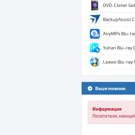
DVD-Cloner Gol
BackupAssist Cl
AnyMP4 Blu-ray
Yuhan Blu-ray D
Leawo Blu-ray C
Ваше мнение:
Информация
Посетители, находя