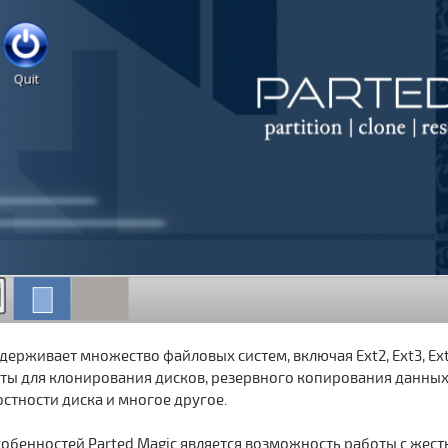
ерживает множество файловых систем, включая Ext2, Ext3, Ext4, 
иты для клонирования дисков, резервного копирования данны
остности диска и многое другое.
обенностей Parted Magic является возможность работы с жест