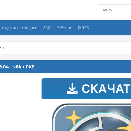
ь с администрацией
FAQ
Рейтинг
RSS
и
»
.04 + x64 + PXE