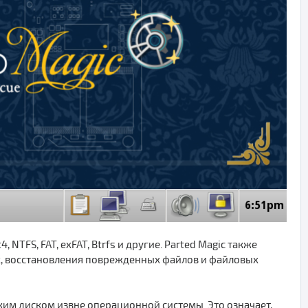
NTFS, FAT, exFAT, Btrfs и другие. Parted Magic также
х, восстановления поврежденных файлов и файловых
ким диском извне операционной системы. Это означает,