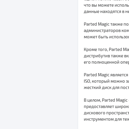
что вы можете исполь
данные находятся в н
Parted Magic также по
администраторов комп
может быть использов
Кроме того, Parted M
дистрибутив также вкл
его полноценной опер
Parted Magic являетс
ISO, который можно з
жесткий диск для пос
В целом, Parted Magi
предоставляет широки
дискового пространст
инструментом для те