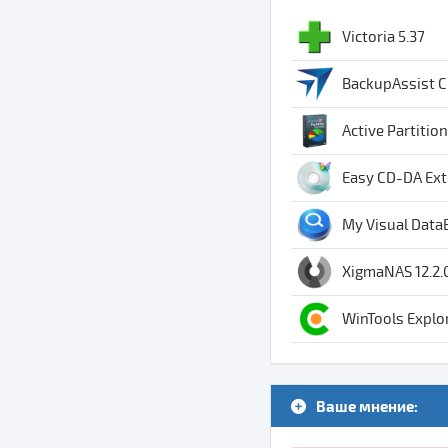
Victoria 5.37
BackupAssist Cl
Active Partitio
Easy CD-DA Extr
My Visual Data
XigmaNAS 12.2.
WinTools Explo
Ваше мнение: