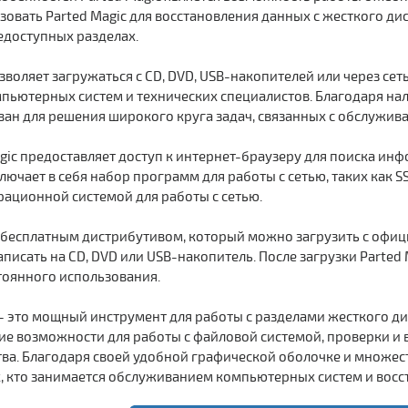
зовать Parted Magic для восстановления данных с жесткого ди
едоступных разделах.
зволяет загружаться с CD, DVD, USB-накопителей или через сет
ьютерных систем и технических специалистов. Благодаря нал
ан для решения широкого круга задач, связанных с обслужив
agic предоставляет доступ к интернет-браузеру для поиска и
ючает в себя набор программ для работы с сетью, таких как SS
ационной системой для работы с сетью.
я бесплатным дистрибутивом, который можно загрузить с офици
аписать на CD, DVD или USB-накопитель. После загрузки Parted
тоянного использования.
c - это мощный инструмент для работы с разделами жесткого д
е возможности для работы с файловой системой, проверки и 
ва. Благодаря своей удобной графической оболочке и множес
х, кто занимается обслуживанием компьютерных систем и вос