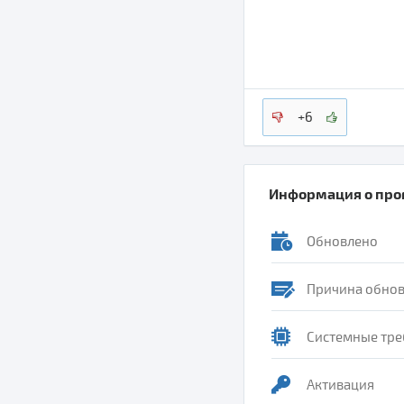
+6
Информация о пр
Обновлено
Причина обно
Системные тре
Активация